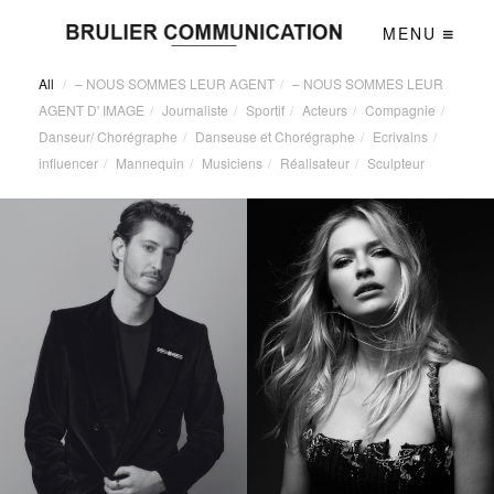
MENU
All
/
– NOUS SOMMES LEUR AGENT
/
– NOUS SOMMES LEUR
AGENT D' IMAGE
/
Journaliste
/
Sportif
/
Acteurs
/
Compagnie
/
Danseur/ Chorégraphe
/
Danseuse et Chorégraphe
/
Ecrivains
/
influencer
/
Mannequin
/
Musiciens
/
Réalisateur
/
Sculpteur