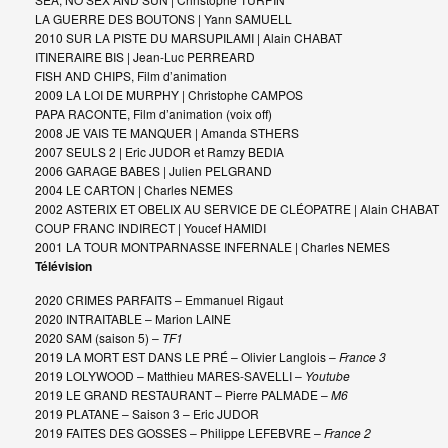
LA GUERRE DES BOUTONS | Yann SAMUELL
2010 SUR LA PISTE DU MARSUPILAMI | Alain CHABAT
ITINERAIRE BIS | Jean-Luc PERREARD
FISH AND CHIPS, Film d’animation
2009 LA LOI DE MURPHY | Christophe CAMPOS
PAPA RACONTE, Film d’animation (voix off)
2008 JE VAIS TE MANQUER | Amanda STHERS
2007 SEULS 2 | Eric JUDOR et Ramzy BEDIA
2006 GARAGE BABES | Julien PELGRAND
2004 LE CARTON | Charles NEMES
2002 ASTERIX ET OBELIX AU SERVICE DE CLÉOPATRE | Alain CHABAT
COUP FRANC INDIRECT | Youcef HAMIDI
2001 LA TOUR MONTPARNASSE INFERNALE | Charles NEMES
Télévision
2020
CRIMES PARFAITS
– Emmanuel Rigaut
2020
INTRAITABLE
– Marion LAINE
2020
SAM (saison 5)
–
TF1
2019
LA MORT EST DANS LE PRÉ
– Olivier Langlois –
France 3
2019 LOLYWOOD
– Matthieu MARES-SAVELLI –
Youtube
2019
LE GRAND RESTAURANT
– Pierre PALMADE –
M6
2019
PLATANE – Saison 3
– Eric JUDOR
2019 FAITES DES GOSSES
– Philippe LEFEBVRE –
France 2