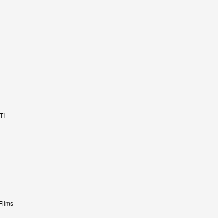
TI
Films