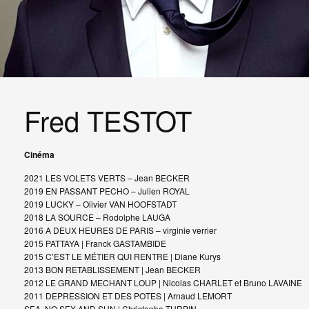
Fred TESTOT
Cinéma
2021
LES VOLETS VERTS
– Jean BECKER
2019
EN PASSANT PECHO
– Julien ROYAL
2019 LUCKY
– Olivier VAN HOOFSTADT
2018
LA SOURCE
– Rodolphe LAUGA
2016 A DEUX HEURES DE PARIS
– virginie verrier
2015 PATTAYA | Franck GASTAMBIDE
2015 C’EST LE MÉTIER QUI RENTRE | Diane Kurys
2013 BON RETABLISSEMENT | Jean BECKER
2012 LE GRAND MECHANT LOUP | Nicolas CHARLET et Bruno LAVAINE
2011 DEPRESSION ET DES POTES | Arnaud LEMORT
SEA, NO SEX AND SUN | Christophe TURPIN