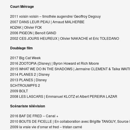
Court Métrage
2011
voisin voisin
– timothée augendre/ Geoffroy Degouy
2007 DANS LEUR PEAU | Arnaud MALHERBE
KOZAK | Olivier FOX
2006 PIGEON | Benoît GAND
2002 CES JOURS HEUREUX | Olivier NAKACHE et Eric TOLEDANO
Doublage film
2017
Big Cat Week
2016 ZOOTOPIA (Disney) | Byron Howard et Rich Moore
2015 WHAT WE DO IN THE SHADOWS | Jermaine CLEMENT & Taika WAITI
2014 PLANES 2 | Disney
2013 PLANES | Disney
SCHTROUMPFS 2
2009 BOLT
2008 LES LASCARS | Emmanuel KLOTZ et Albert PEREIRA LAZAR
Scénariste télévision
2016
BAF DE FRED
– Canal +
2010 BOUTS DE FICELLE | En collaboration avec Brigitte TANGUY, Source 
2009
la vraie vie d’omar et fred
– tristan carné