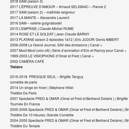
2018
SAM (saison 3)
2017
L’ÉPREUVE D’AMOUR
– Arnaud SELIGNAC –
France 2
2017 SAM (saison 2)
– mathilde seigneur
2017
LA MANTE
– Alexandre Laurent
2016
SAM
– valérie guignabodet
2015 L’EMPRISE | Claude-Michel ROME
2014 ROSE ET LE SOLDAT | Jean Claude BARNY
2013 PLATANE saison 2 épisodes 1à12 | Eric JUDOR/ Denis IMBERT
2006-2008 Le Grand Journal, SAV des émissions | Canal +
2007 Moot Moot (voix off) | Série d’animation d’Eric et Ramzy pour Canal +
1999-2003 LE VISIOPHONE d’Omar et Fred | Canal +
2002 CAMÉRA CAFÉ
Théâtre
2016-2018
PRESQUE SEUL
– Brigitte Tanguy
comédie de paris
2014 Un singe en hiver | Stéphane Hillel
Théâtre De Paris
2007 Spectacle FRED & OMAR (Omar et Fred et Bertrand Delaire ) | Brigitte
Tournée En France
2005-2006 Spectacle FRED & OMAR (Omar et Fred et Bertrand Delaire) | Bri
Théâtre De 10 Heures, Grande Comédie
2004-2005 Spectacle FRED & OMAR (Omar et Fred et Bertrand Delaire) | Bri
Théâtre Du Temple