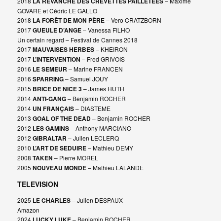
2018
LA REVANCHE DES CREVETTES PAILLETEES
– Maxime
GOVARE et Cédric LE GALLO
2018
LA FORÊT DE MON PÈRE
– Vero CRATZBORN
2017
GUEULE D’ANGE
– Vanessa FILHO
Un certain regard – Festival de Cannes 2018
2017
MAUVAISES HERBES
– KHEIRON
2017
L’INTERVENTION
– Fred GRIVOIS
2016
LE SEMEUR
– Marine FRANCEN
2016
SPARRING
– Samuel JOUY
2015
BRICE DE NICE 3
– James HUTH
2014
ANTI-GANG
– Benjamin ROCHER
2014
UN FRANÇAIS
– DIASTEME
2013
GOAL OF THE DEAD
– Benjamin ROCHER
2012
LES GAMINS
– Anthony MARCIANO
2012
GIBRALTAR
– Julien LECLERQ
2010
L’ART DE SEDUIRE
– Mathieu DEMY
2008
TAKEN
– Pierre MOREL
2005
NOUVEAU MONDE
– Mathieu LALANDE
TELEVISION
2025
LE CHARLES
– Julien DESPAUX
Amazon
2024
LUCKY LUKE
– Benjamin ROCHER