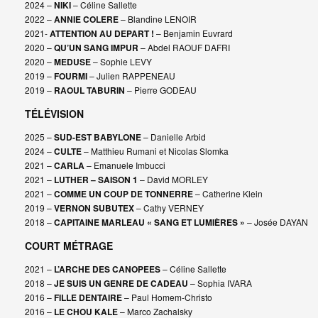
2024 –
NIKI
– Céline Sallette
2022 –
ANNIE COLERE
– Blandine LENOIR
2021-
ATTENTION AU DEPART !
– Benjamin Euvrard
2020 –
QU’UN SANG IMPUR
– Abdel RAOUF DAFRI
2020 –
MEDUSE
– Sophie LEVY
2019 –
FOURMI
– Julien RAPPENEAU
2019 –
RAOUL TABURIN
– Pierre GODEAU
TÉLÉVISION
2025 –
SUD-EST BABYLONE
– Danielle Arbid
2024 –
CULTE
– Matthieu Rumani et Nicolas Slomka
2021 –
CARLA
– Emanuele Imbucci
2021 –
LUTHER – SAISON 1
– David MORLEY
2021 –
COMME UN COUP DE TONNERRE
– Catherine Klein
2019 –
VERNON SUBUTEX
– Cathy VERNEY
2018 –
CAPITAINE MARLEAU « SANG ET LUMIÈRES »
– Josée DAYAN
COURT MÉTRAGE
2021 –
L’ARCHE DES CANOPEES
– Céline Sallette
2018 –
JE SUIS UN GENRE DE CADEAU
– Sophia IVARA
2016 –
FILLE DENTAIRE
– Paul Homem-Christo
2016 –
LE CHOU KALE
– Marco Zachalsky