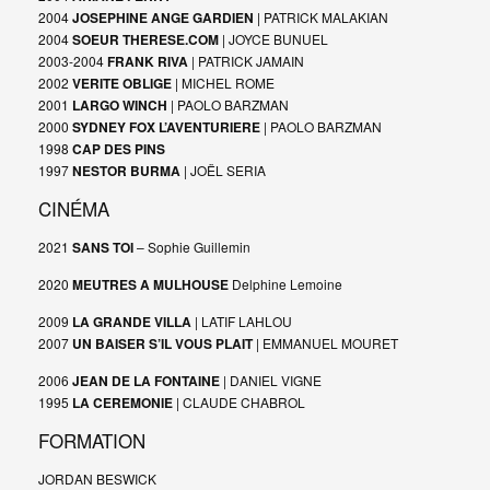
2004
JOSEPHINE ANGE GARDIEN
| PATRICK MALAKIAN
2004
SOEUR THERESE.COM
| JOYCE BUNUEL
2003-2004
FRANK RIVA
| PATRICK JAMAIN
2002
VERITE OBLIGE
| MICHEL ROME
2001
LARGO WINCH
| PAOLO BARZMAN
2000
SYDNEY FOX L’AVENTURIERE
| PAOLO BARZMAN
1998
CAP DES PINS
1997
NESTOR BURMA
| JOËL SERIA
CINÉMA
2021
SANS TOI
– Sophie Guillemin
2020
MEUTRES A MULHOUSE
Delphine Lemoine
2009
LA GRANDE VILLA
| LATIF LAHLOU
2007
UN BAISER S’IL VOUS PLAIT
| EMMANUEL MOURET
2006
JEAN DE LA FONTAINE
| DANIEL VIGNE
1995
LA CEREMONIE
| CLAUDE CHABROL
FORMATION
JORDAN BESWICK