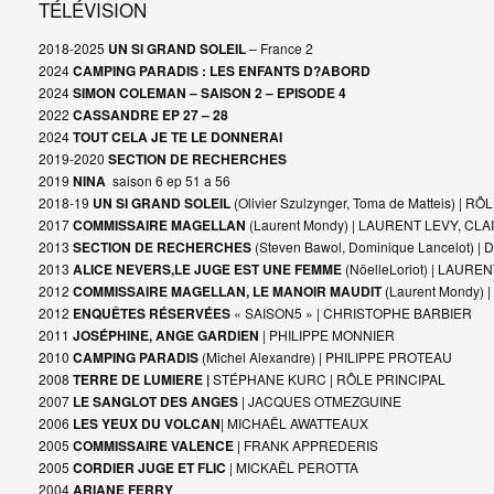
TÉLÉVISION
2018-2025
UN SI GRAND SOLEIL
– France 2
2024
CAMPING PARADIS : LES ENFANTS D?ABORD
2024
SIMON COLEMAN – SAISON 2 – EPISODE 4
2022
CASSANDRE EP 27 – 28
2024
TOUT CELA JE TE LE DONNERAI
2019-2020
SECTION DE RECHERCHES
2019
NINA
saison 6 ep 51 a 56
2018-19
UN SI GRAND SOLEIL
(Olivier Szulzynger, Toma de Matteis) | R
2017
COMMISSAIRE MAGELLAN
(Laurent Mondy) | LAURENT LEVY, 
2013
SECTION DE RECHERCHES
(Steven Bawol, Dominique Lancelot) 
2013
ALICE NEVERS,LE JUGE EST UNE FEMME
(NöelleLoriot) | LAURE
2012
COMMISSAIRE MAGELLAN, LE MANOIR MAUDIT
(Laurent Mondy)
2012
ENQUÊTES RÉSERVÉES
« SAISON5 » | CHRISTOPHE BARBIER
2011
JOSÉPHINE, ANGE GARDIEN
| PHILIPPE MONNIER
2010
CAMPING PARADIS
(Michel Alexandre) | PHILIPPE PROTEAU
2008
TERRE DE LUMIERE |
STÉPHANE KURC | RÔLE PRINCIPAL
2007
LE SANGLOT DES ANGES
| JACQUES OTMEZGUINE
2006
LES YEUX DU VOLCAN
| MICHAËL AWATTEAUX
2005
COMMISSAIRE VALENCE
| FRANK APPREDERIS
2005
CORDIER JUGE ET FLIC
| MICKAËL PEROTTA
2004
ARIANE FERRY