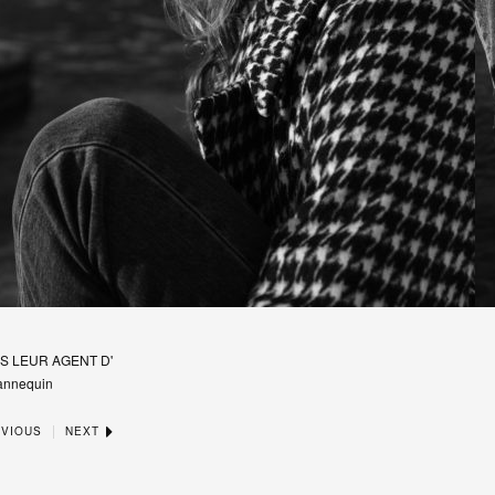
S LEUR AGENT D'
annequin
|
VIOUS
NEXT