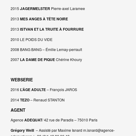
2015
JAGERMELSTER
Pierre-axel Laramee
2013
MES ANGES À TÊTE NOIRE
2013
ISTVAN ET LA TRUITE À FOURRURE
2010 LE POIDS DU VIDE
2008 BANG BANG – Émilie Lemay-perrault
2007
LA DAME DE PIQUE
Chérine Khoury
WEBSERIE
2016
L’ÂGE ADULTE
– François JAROS
2014
TEZO
– Renaud STANTON
AGENT
Agence
ADEQUAT
/ 42 rue de Paradis – 75010 Paris
Grégory Weill
– Assisté par Maxime Isnard m.isnard@agence-