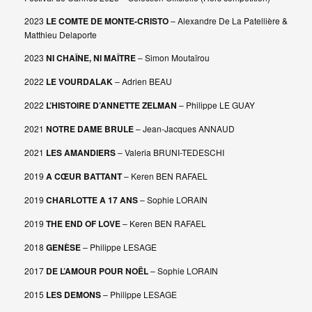
2023
LE COMTE DE MONTE-CRISTO
–
Alexandre De La Patellière &
Matthieu Delaporte
2023
NI CHAÎNE, NI MAÎTRE
– Simon Moutaïrou
2022
LE VOURDALAK
– Adrien BEAU
2022
L’HISTOIRE D’ANNETTE ZELMAN
– Philippe LE GUAY
2021
NOTRE DAME BRULE
– Jean-Jacques ANNAUD
2021
LES AMANDIERS
– Valeria BRUNI-TEDESCHI
2019
A CŒUR BATTANT
– Keren BEN RAFAEL
2019
CHARLOTTE A 17 ANS
– Sophie LORAIN
2019
THE END OF LOVE
– Keren BEN RAFAEL
2018
GENÈSE
– Philippe LESAGE
2017
DE L’AMOUR POUR NOËL
– Sophie LORAIN
2015
LES DEMONS
– Philippe LESAGE