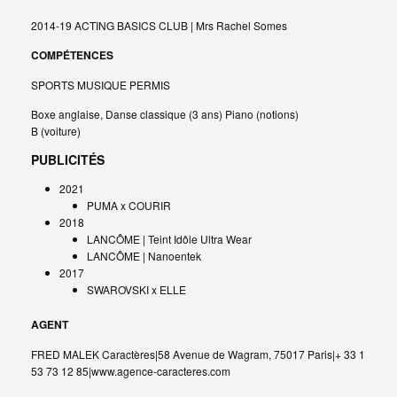
2014-19 ACTING BASICS CLUB | Mrs Rachel Somes
COMPÉTENCES
SPORTS MUSIQUE PERMIS
Boxe anglaise, Danse classique (3 ans) Piano (notions)
B (voiture)
PUBLICITÉS
2021
PUMA x COURIR
2018
LANCÔME | Teint Idôle Ultra Wear
LANCÔME | Nanoentek
2017
SWAROVSKI x ELLE
AGENT
FRED MALEK Caractères|58 Avenue de Wagram, 75017 Paris|+ 33 1
53 73 12 85|www.agence-caracteres.com