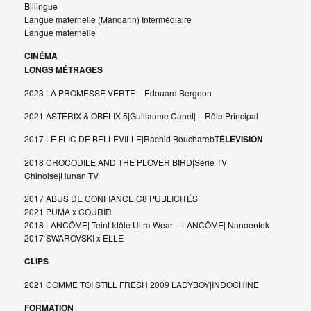
Billingue
Langue maternelle (Mandarin) Intermédiaire
Langue maternelle
CINÉMA
LONGS MÉTRAGES
2023 LA PROMESSE VERTE – Edouard Bergeon
2021 ASTÉRIX & OBÉLIX 5|Guillaume Canet| – Rôle Principal
2017 LE FLIC DE BELLEVILLE|Rachid Bouchareb
TÉLÉVISION
2018 CROCODILE AND THE PLOVER BIRD|Série TV
Chinoise|Hunan TV
2017 ABUS DE CONFIANCE|C8 PUBLICITÉS
2021 PUMA x COURIR
2018 LANCÔME| Teint Idôle Ultra Wear – LANCÔME| Nanoentek
2017 SWAROVSKI x ELLE
CLIPS
2021 COMME TOI|STILL FRESH 2009 LADYBOY|INDOCHINE
FORMATION