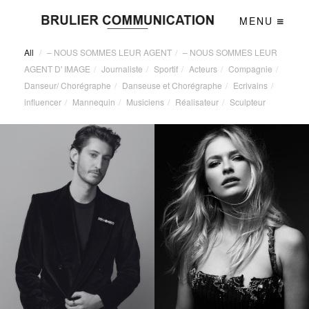
MENU
All
/
– NOUS SOMMES LEUR AGENT
/
– NOUS SOMMES LEUR
AGENT D' IMAGE
/
Journaliste
/
Sportif
/
Acteurs
/
Compagnie
/
Danseur/ Chorégraphe
/
Danseuse et Chorégraphe
/
Ecrivains
/
influencer
/
Mannequin
/
Musiciens
/
Réalisateur
/
Sculpteur