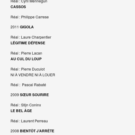
Réal : Cyril Mennegun
CASSOS
Réal : Philippe Carrese
2011
GIGOLA
Réal : Laure Charpentier
LÉGITIME DÉFENSE
Réal : Pierre Lacan
AU CUL DU LOUP
Réal : Pierre Duculot
NI À VENDRE NI À LOUER
Réal : Pascal Rabaté
2009
SŒUR SOURIRE
Réal : Stijn Coninx
LE BEL ÂGE
Réal : Laurent Perreau
2008
BIENTÔT J’ARRÊTE