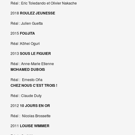
Réal : Eric Toledando et Olivier Nakache
2018
ROULEZ JEUNESSE
Réal : Julien Guetta
2015
FOUJITA
Réal :Kôhei Oguri
2013
SOUS LE FIGUIER
Réal : Anne-Marie Etienne
MOHAMED DUBOIS
Réal : Ernesto Oña
CHEZ NOUS C’EST TROIS !
Réal : Claude Duty
2012
10 JOURS EN OR
Réal : Nicolas Brossette
2011
LOUISE WIMMER