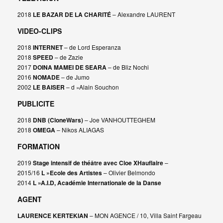
2018
LE BAZAR DE LA CHARITÉ
– Alexandre LAURENT
VIDEO-CLIPS
2018
INTERNET
– de Lord Esperanza
2018
SPEED
– de Zazie
2017
DOINA MAMEI DE SEARA
– de Bliz Nochi
2016
NOMADE
– de Jumo
2002
LE BAISER
– d »Alain Souchon
PUBLICITE
2018
DNB (CloneWars)
– Joe VANHOUTTEGHEM
2018
OMEGA
– Nikos ALIAGAS
FORMATION
2019
Stage intensif de théâtre avec Cloe XHauflaire
–
2015/16
L »Ecole des Artistes
– Olivier Belmondo
2014
L »A.I.D, Académie Internationale de la Danse
AGENT
LAURENCE KERTEKIAN
– MON AGENCE / 10, Villa Saint Fargeau